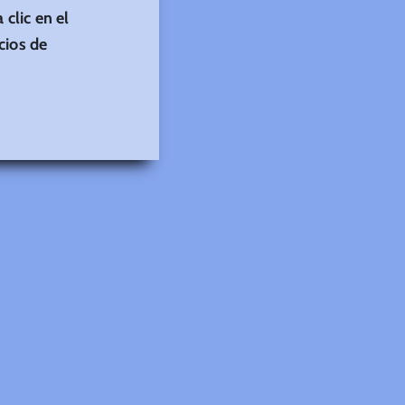
 clic en el
cios de