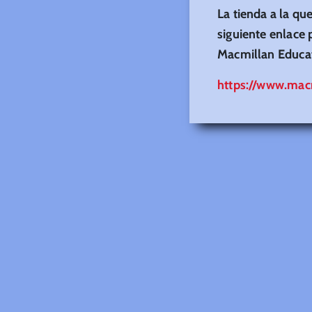
La tienda a la qu
siguiente enlace 
Macmillan Educat
https://www.macm